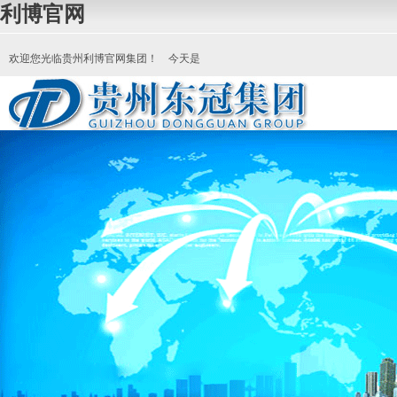
利博官网
欢迎您光临贵州利博官网集团！ 今天是