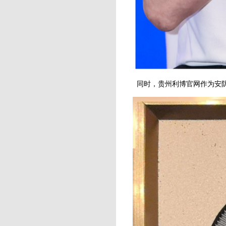
同时，
贵州利博官