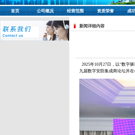
首页
公司概况
经营范围
资质荣誉
成
新闻详细内容
2025年10月27日，以“
九届数字安防集成商论坛
并
在