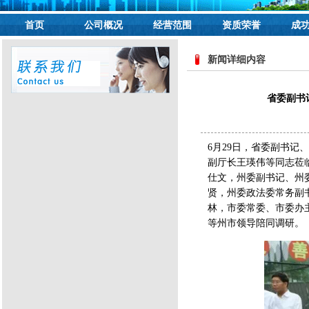
首页
公司概况
经营范围
资质荣誉
成
新闻详细内容
省委副书
6
月
29
日，省委副书记、
副厅长王瑛伟等同志莅临
仕文，州委副书记、州
贤，州委政法委常务副
林，市委常委、市委办
等州市领导陪同调研。